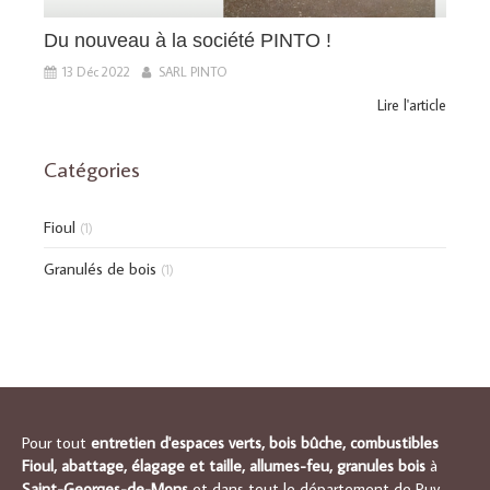
Du nouveau à la société PINTO !
13 Déc 2022
SARL PINTO
Lire l'article
Catégories
Fioul
(1)
Granulés de bois
(1)
Pour tout
entretien d'espaces verts, bois bûche, combustibles
Fioul, abattage, élagage et taille, allumes-feu, granules bois
à
Saint-Georges-de-Mons
et dans tout le département de Puy-